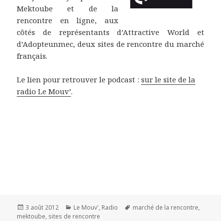
Mektoube et de la
rencontre en ligne, aux
côtés de représentants d’Attractive World et
d’Adopteunmec, deux sites de rencontre du marché
français.
Le lien pour retrouver le podcast :
sur le site de la
radio Le Mouv’
.
Publié
3 août 2012
Catégories
Le Mouv'
,
Radio
Étiquettes
marché de la rencontre
,
mektoube
le
,
sites de rencontre