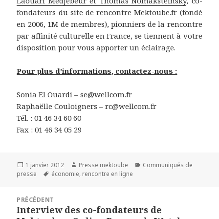
Laouari Medjebeur et Thomas Nomaksteinsky
, co-
fondateurs du site de rencontre Mektoube.fr (fondé
en 2006, 1M de membres), pionniers de la rencontre
par affinité culturelle en France, se tiennent à votre
disposition pour vous apporter un éclairage.
Pour plus d’informations, contactez-nous :
Sonia El Ouardi – se@wellcom.fr
Raphaëlle Couloigners – rc@wellcom.fr
Tél. : 01 46 34 60 60
Fax : 01 46 34 05 29
Publié
1 janvier 2012
Auteur
Presse mektoube
Catégories
Communiqués de
presse
le
Étiquettes
économie
,
rencontre en ligne
Navigation
PRÉCÉDENT
de
Interview des co-fondateurs de
Article
l'article