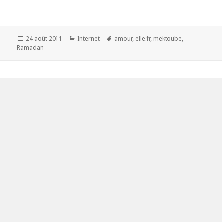
Publié
24 août 2011
Catégories
Internet
Étiquettes
amour
,
elle.fr
,
mektoube
,
Ramadan
le