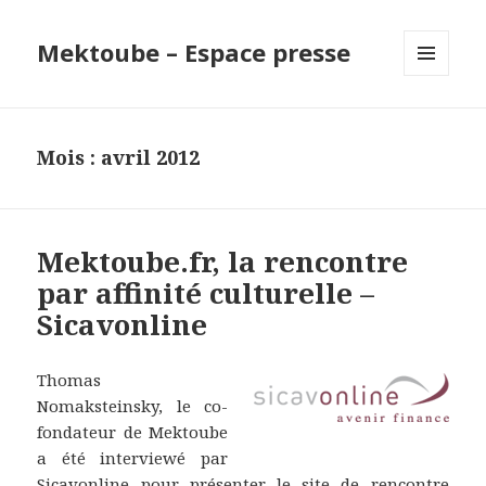
Mektoube – Espace presse
MENU
ET
WIDGETS
Mois : avril 2012
Mektoube.fr, la rencontre
par affinité culturelle –
Sicavonline
Thomas
Nomaksteinsky, le co-
fondateur de Mektoube
a été interviewé par
Sicavonline pour présenter le site de rencontre