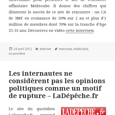
affinitaire Mektoube. Il donne des chiffres qui
illustrent le succès de ce site de rencontre : un CA
de 3M€ en croissance de 50% sur 1 an et plus d’1
million de membres dont 70% sur la tranche d’âge
25-35 ans. Découvrez en vidéo
cette interview
.
Publié
24 avril 2012
Catégories
Internet
Étiquettes
interview
,
mektoube
,
sicavonline
le
Les internautes ne
considèrent pas les opinions
politiques comme un motif
de rupture – LaDépêche.fr
Le site du quotidien
LaDepeche.fr
reprend