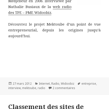
Medjebeur en 2006. Interviewé par
Nathalie Busiaux de la
web radio
des TPE – PME Widoobiz
.
Découvrez le projet Mektoube d’un point de vue
entrepreneurial, depuis les origines jusqu’à
aujourd’hui.
Publié
27 mars 2012
Catégories
Internet
,
Radio
,
Widoobiz
Étiquettes
entreprise
,
interview
le
,
mektoube
,
radio
2 commentaires
Classement des sites de