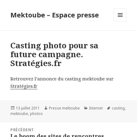
Mektoube – Espace presse
MENU
ET
WIDGETS
Casting photo pour sa
future campagne.
Stratégies.fr
Retrouvez l’annonce du casting mektoube sur
Stratégies.fr
Publié
13 juillet 2011
Auteur
Presse mektoube
Catégories
Internet
Étiquettes
casting
,
mektoube
le
,
photos
Navigation
PRÉCÉDENT
de
Le boom des sites de rencontres
Article