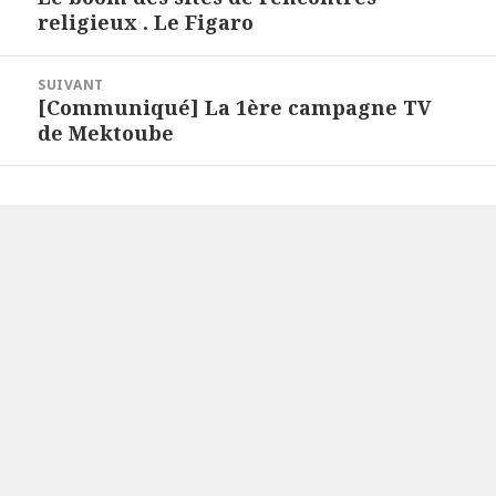
l'article
religieux . Le Figaro
précédent :
SUIVANT
[Communiqué] La 1ère campagne TV
Article
de Mektoube
suivant :