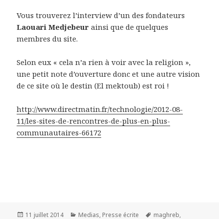
Vous trouverez l’interview d’un des fondateurs
Laouari Medjebeur
ainsi que de quelques
membres du site.
Selon eux « cela n’a rien à voir avec la religion »,
une petit note d’ouverture donc et une autre vision
de ce site où le destin (El mektoub) est roi !
http://www.directmatin.fr/technologie/2012-08-
11/les-sites-de-rencontres-de-plus-en-plus-
communautaires-66172
Publié
11 juillet 2014
Catégories
Medias
,
Presse écrite
Étiquettes
maghreb
,