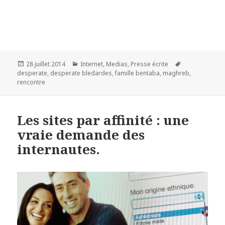
Publié
28 juillet 2014
Catégories
Internet
,
Medias
,
Presse écrite
Étiquettes
desperate
le
,
desperate bledardes
,
famille bentaba
,
maghreb
,
rencontre
Les sites par affinité : une
vraie demande des
internautes.