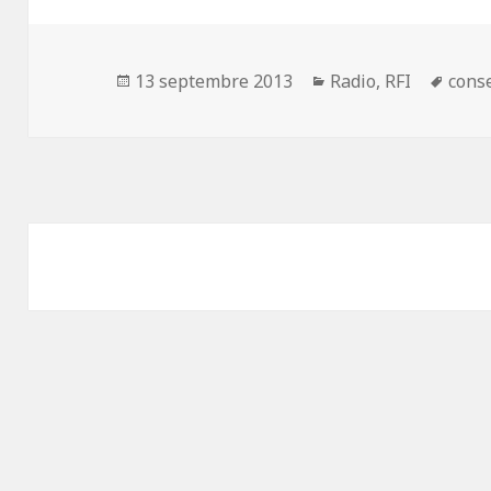
Publié
13 septembre 2013
Catégories
Radio
,
RFI
Étiqu
conse
le