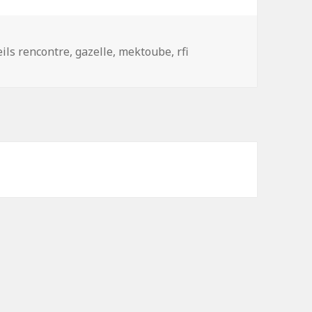
ettes
ils rencontre
,
gazelle
,
mektoube
,
rfi